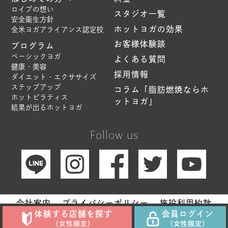
ロイブの想い
スタジオ一覧
安全衛生方針
ホットヨガの効果
全米ヨガアライアンス認定校
お客様体験談
プログラム
ベーシックヨガ
よくある質問
健康・美容
採用情報
ダイエット・エクササイズ
ステップアップ
コラム「脂肪燃焼ならホ
ホットピラティス
ットヨガ」
結果が出るホットヨガ
Follow us
会社案内
プライバシーポリシー
施設利用約款
サイトマップ
体験する店舗を探す
会員ログイン
（女性限定）
（女性限定）
Copyright © Hot Yoga Studio loIve. All Rights Reserved.