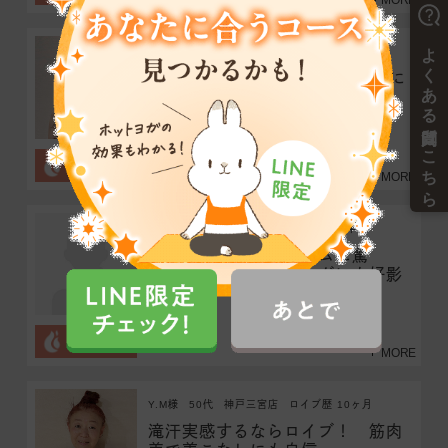
MORE
K.N様
50代
倉敷駅前店
ロイブ歴 8年
約半年で11キロ減量！心にも体に
もいいこと尽くし！
MORE
M.M様
50代
神戸三宮店
ロイブ歴 4年
楽しく豊富なプログラムに驚
き！ 趣味のダイビングにも好影
響！
MORE
Y.M様
50代
神戸三宮店
ロイブ歴 10ヶ月
滝汗実感するならロイブ！ 筋肉