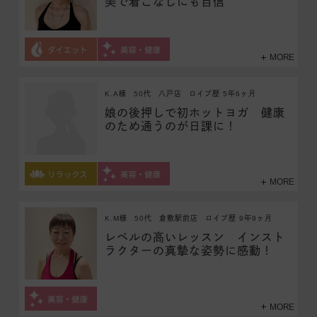
美で着こなしにも自信
MORE
K.A様
50代
八戸店
ロイブ歴 5年6ヶ月
娘の後押しで初ホットヨガ 健康
のため通うのが日課に！
MORE
K.M様
50代
倉敷駅前店
ロイブ歴 9年9ヶ月
レベルの高いレッスン インスト
ラクターの真摯な姿勢に感動！
MORE