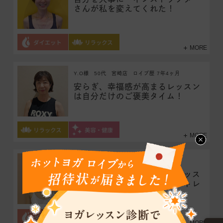
さんが私を変えてくれた！
MORE
Y.O様
50代
宮崎店
ロイブ歴 7年4ヶ月
安らぎ、幸福感が高まるレッスン
は自分だけのご褒美タイム！
MORE
K.N様
50代
富山店
ロイブ歴 9年
仲間と励まし合いハード系レッス
ンも楽しく！ 体形維持＆ストレ
ス発散にも