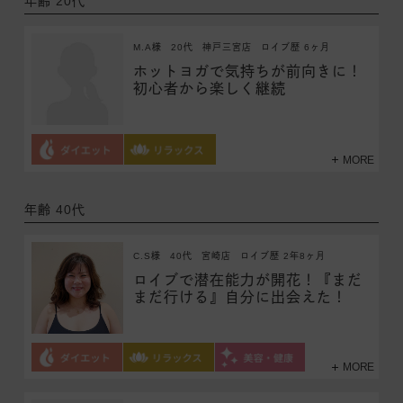
年齢 20代
M.A様
20代
神戸三宮店
ロイブ歴 6ヶ月
ホットヨガで気持ちが前向きに！
初心者から楽しく継続
MORE
年齢 40代
C.S様
40代
宮崎店
ロイブ歴 2年8ヶ月
ロイブで潜在能力が開花！『まだ
まだ行ける』自分に出会えた！
MORE