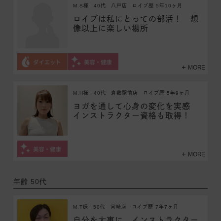
M.S様
40代
八戸店
ロイブ歴 5年10ヶ月
ロイブは私にとっての部活！ 想
像以上に楽しい場所
MORE
M.H様
40代
倉敷駅前店
ロイブ歴 5年9ヶ月
ヨガを通して心身の変化を実感
インストラクター資格も取得！
MORE
年齢 50代
M.T様
50代
宮崎店
ロイブ歴 7年7ヶ月
自分を大事に インストラクター