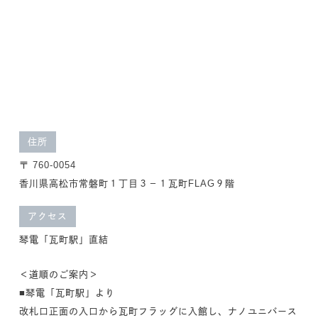
住所
〒 760-0054
香川県高松市常磐町１丁目３－１瓦町FLAG９階
アクセス
琴電「瓦町駅」直結
＜道順のご案内＞
■琴電「瓦町駅」より
改札口正面の入口から瓦町フラッグに入館し、ナノユニバース