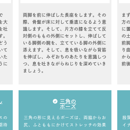
で
両脚を前に伸ばした長座をします。その
ま
を大
際、骨盤が床に対して垂直になるよう意
方
を吐
識します。そして、片方の膝を立てて反
に
す。
対側のももの外側にセットし、伸ばして
の
どう
いる脚側の腕を、立てている脚の外側に
前
いて
添えます。そして、息を吸いながら背筋
り
いた
を伸ばし、みぞおちのあたりを意識しつ
か
うに
つ、息を吐きながらねじりを深めていき
前
ましょう。
ん
三角の
ポーズ
スの
三角の形に見えるポーズは、両脇からお
股
期待
尻、ふとももにかけてストレッチの効果
イ