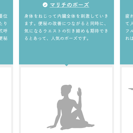
マリチのポーズ
優位
身体をねじって内臓全体を刺激していき
疲
たり
ます。便秘の改善につながると同時に、
て
式呼
気になるウエストの引き締めも期待でき
フ
便秘
るとあって、人気のポーズです。
れ