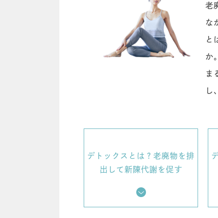
老
な
と
か
ま
し
デトックスとは？老廃物を排
出して新陳代謝を促す