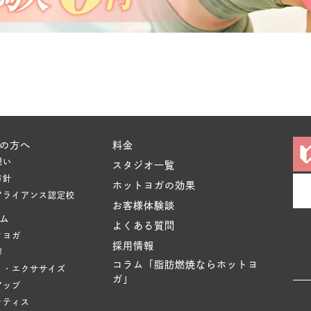
の方へ
料金
想い
スタジオ一覧
方針
ホットヨガの効果
アライアンス認定校
お客様体験談
ム
よくある質問
クヨガ
採用情報
容
コラム「脂肪燃焼ならホットヨ
ト・エクササイズ
ガ」
アップ
ラティス