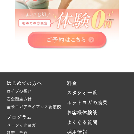
はじめての方へ
料金
ロイブの想い
スタジオ一覧
安全衛生方針
ホットヨガの効果
全米ヨガアライアンス認定校
お客様体験談
プログラム
よくある質問
ベーシックヨガ
採用情報
健康・美容