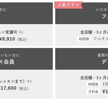
人気プラン
方に
いつで
フ
スン受講可
全店舗・1ヶ月
※1
¥8,910
フルタ
時間帯
（税込）
通いたい方に
昼間
ス会員
デ
全店舗・1ヶ月
2レッスンまで）
※2
1
時間帯
¥17,600
（税込）
¥1
月料金