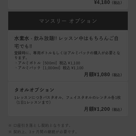
¥4,180
（税込）
マンスリー
オプション
水素水
- 飲み放題!! レッスン中はもちろんご自
宅でも!!
登録時に、専用ボトルもしくはアルミパックの購入が必要とな
ります。
・アルミボトル［500ml］税込 ¥1,100
・アルミパック［1,000ml］税込 ¥1,100
月額¥1,080
（税込）
タオルオプション
1レッスンにつきバスタオル、フェイスタオルのレンタル各1枚
（1日1レッスンまで）
月額¥1,200
（税込）
※ 口座引き落とし契約となります。
※ 契約上、3ヶ月間の継続が必要です。