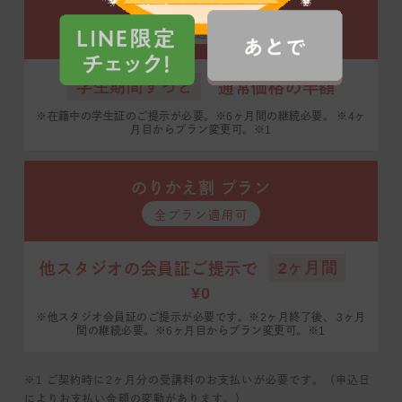
学割プラン
全プラン適用可 ※2
学生期間ずっと
通常価格の半額
※在籍中の学生証のご提示が必要。※6ヶ月間の継続必要。
※4ヶ
月目からプラン変更可。※1
のりかえ割 プラン
全プラン適用可
2ヶ月間
他スタジオの会員証ご提示で
¥0
※他スタジオ会員証のご提示が必要です。※2ヶ月終了後、
3ヶ月
間の継続必要。※6ヶ月目からプラン変更可。※1
※1 ご契約時に2ヶ月分の受講料のお支払いが必要です。（申込日
によりお支払い金額の変動があります。）