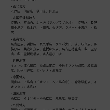
- 東北地方
八戸店、仙台店、秋田店、山形店
- 北陸甲信越地方
長岡店、富山店、射水店（アルプラザ小杉）、長野店、長野
川中島店、松本店、上田店、金沢店、ラパーク金沢店、小松
店
- 東海地方
名古屋店、浜松店、長久手店、ラスパ太田川店、岐阜店、各
務原店、美濃加茂店、豊橋藤沢店、名古屋徳重店、名古屋原
店、名古屋新瑞橋店、名古屋桜山店
- 近畿地方
イオン近江八幡店、姫路駅前店、ゆめタウン姫路店、和歌山
店、紀伊川辺店、ビバシティ彦根店
- 中国地方
岡山店、広島店（イオンモール広島府中）、倉敷駅前店、イ
オンタウン水島店
- 四国地方
高松店、イオンモール高松店、丸亀店、徳島店
- 九州地方
福岡店（福岡天神）、フレスポ鳥栖店、大分店（トキハわさ