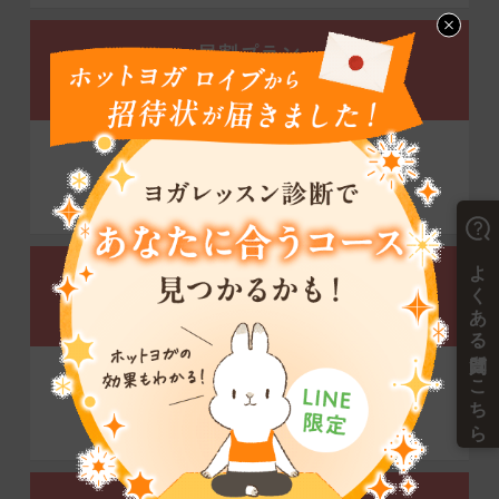
昼割プラン
デイタイム会員限定
3ヶ月間
通常価格の半額
※3ヶ月間の継続必要。
※4ヶ月目からプラン変更可。※1
初月半額プラン
全プラン適用可
初月
通常価格の半額
※初月終了後、2ヶ月間の継続必要。
※4ヶ月目からプラン変更可。※1