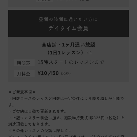
昼間の時間に通いたい方に
デイタイム会員
全店舗・1ヶ月通い放題
（1日1レッスン）
※1
15時スタートのレッスンまで
時間帯
¥10,450
月料金
（税込）
≪ご留意事項≫
・回数コースのレッスン回数は一定条件により繰り越しが可能で
す。
・ご契約は自動で更新されます。
・上記マンスリー料金に加え、施設維持費 月額825円（税込）を
別途頂戴しております。
≪その他レッスンの受講に際して≫