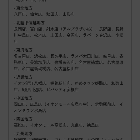
- 東北地方
八戸店、仙台店、秋田店、山形店
- 北陸甲信越地方
長岡店、富山店、射水店（アルプラザ小杉）、長野店、長野
川中島店、松本店、上田店、金沢店、ラパーク金沢店、小松
店
- 東海地方
名古屋店、浜松店、長久手店、ラスパ太田川店、岐阜店、各
務原店、美濃加茂店、豊橋藤沢店、名古屋徳重店、名古屋原
店、名古屋新瑞橋店、名古屋桜山店
- 近畿地方
イオン近江八幡店、姫路駅前店、ゆめタウン姫路店、和歌山
店、紀伊川辺店、ビバシティ彦根店
- 中国地方
岡山店、広島店（イオンモール広島府中）、倉敷駅前店、イ
オンタウン水島店
- 四国地方
高松店、イオンモール高松店、丸亀店、徳島店
- 九州地方
福岡店（福岡天神）、フレスポ鳥栖店、大分店（トキハわさ