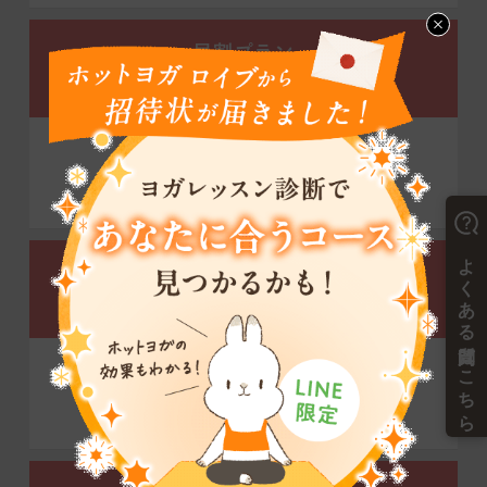
昼割プラン
デイタイム会員限定
3ヶ月間
通常価格の半額
※3ヶ月間の継続必要。
※4ヶ月目からプラン変更可。※1
初月半額プラン
全プラン適用可
初月
通常価格の半額
※初月終了後、2ヶ月間の継続必要。
※4ヶ月目からプラン変更可。※1