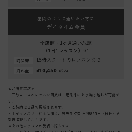
昼間の時間に通いたい方に
デイタイム会員
全店舗・1ヶ月通い放題
（1日1レッスン）
※1
15時スタートのレッスンまで
時間帯
¥10,450
月料金
（税込）
≪ご留意事項≫
・回数コースのレッスン回数は一定条件により繰り越しが可能で
す。
・ご契約は自動で更新されます。
・上記マンスリー料金に加え、施設維持費 月額825円（税込）を
別途頂戴しております。
≪その他レッスンの受講に際して≫