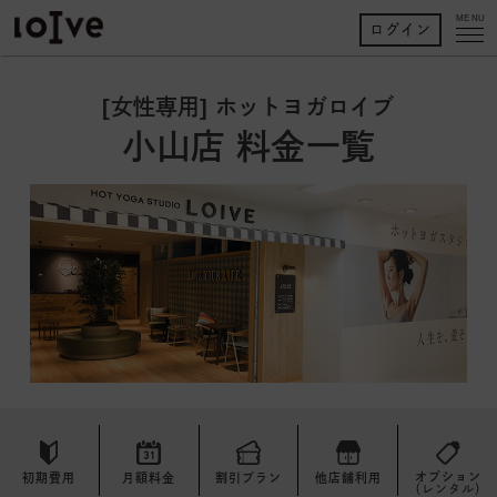
MENU
ログイン
[女性専用] ホットヨガロイブ
小山店 料金一覧
オプション
初期費用
月額料金
割引プラン
他店舗利用
（レンタル）