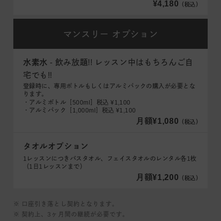
¥4,180
（税込）
マンスリー
オプション
水素水
- 飲み放題!! レッスン中はもちろんご自
宅でも!!
登録時に、専用ボトルもしくはアルミパックの購入が必要とな
ります。
・アルミボトル［500ml］税込 ¥1,100
・アルミパック［1,000ml］税込 ¥1,100
月額¥1,080
（税込）
タオルオプション
1レッスンにつきバスタオル、フェイスタオルのレンタル各1枚
（1日1レッスンまで）
月額¥1,200
（税込）
※ 口座引き落とし契約となります。
※ 契約上、3ヶ月間の継続が必要です。