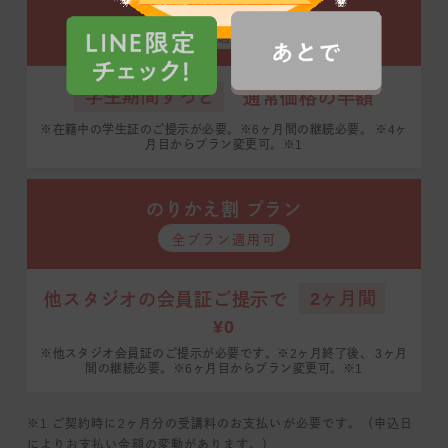
学割プラン
全プラン適用可 ※2
学生期間ずっと
通常価格の半額
※在籍中の学生証のご提示が必要。※6ヶ月間の継続必要。
※4ヶ
月目からプラン変更可。※1
のりかえ割 プラン
全プラン適用可
2ヶ月間
他スタジオの会員証ご提示で
¥0
※他スタジオ会員証のご提示が必要です。※2ヶ月終了後、
3ヶ月
間の継続必要。※6ヶ月目からプラン変更可。※1
※1 ご契約時に2ヶ月分の受講料のお支払いが必要です。（申込日
によりお支払い金額の変動があります。）