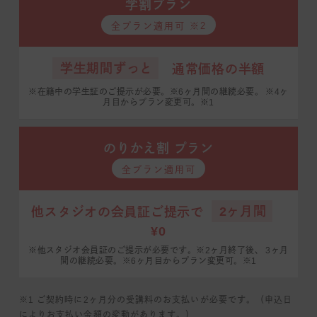
学割プラン
全プラン適用可 ※2
学生期間ずっと
通常価格の半額
※在籍中の学生証のご提示が必要。※6ヶ月間の継続必要。
※4ヶ
月目からプラン変更可。※1
のりかえ割 プラン
全プラン適用可
2ヶ月間
他スタジオの会員証ご提示で
¥0
※他スタジオ会員証のご提示が必要です。※2ヶ月終了後、
3ヶ月
間の継続必要。※6ヶ月目からプラン変更可。※1
※1 ご契約時に2ヶ月分の受講料のお支払いが必要です。（申込日
によりお支払い金額の変動があります。）