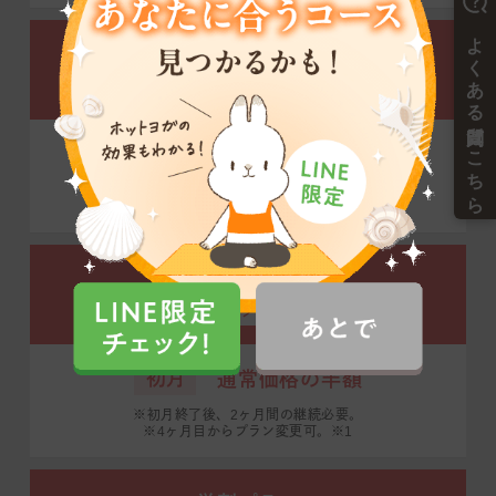
昼割プラン
デイタイム会員限定
3ヶ月間
通常価格の半額
※3ヶ月間の継続必要。
※4ヶ月目からプラン変更可。※1
初月半額プラン
全プラン適用可
初月
通常価格の半額
※初月終了後、2ヶ月間の継続必要。
※4ヶ月目からプラン変更可。※1