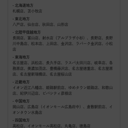
- 北海道地方
札幌店、苫小牧店
- 東北地方
八戸店、仙台店、秋田店、山形店
- 北陸甲信越地方
長岡店、富山店、射水店（アルプラザ小杉）、長野店、長野
川中島店、松本店、上田店、金沢店、ラパーク金沢店、小松
店
- 東海地方
名古屋店、浜松店、長久手店、ラスパ太田川店、岐阜店、各
務原店、美濃加茂店、豊橋藤沢店、名古屋徳重店、名古屋原
店、名古屋新瑞橋店、名古屋桜山店
- 近畿地方
イオン近江八幡店、姫路駅前店、ゆめタウン姫路店、和歌山
店、紀伊川辺店、ビバシティ彦根店
- 中国地方
岡山店、広島店（イオンモール広島府中）、倉敷駅前店、イ
オンタウン水島店
- 四国地方
高松店、イオンモール高松店、丸亀店、徳島店