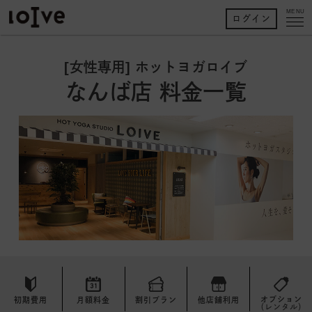
MENU
ログイン
[女性専用] ホットヨガロイブ
なんば店 料金一覧
オプション
初期費用
月額料金
割引プラン
他店舗利用
（レンタル）