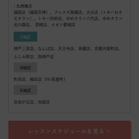
- 九州地方
福岡店（福岡天神）、フレスポ鳥栖店、大分店（トキハわさ
だタウン）、トキハ別府店、ゆめタウン八代店、ゆめタウン
光の森店、 宮崎店、イオン都城店
C地区
神戸三宮店、なんば店、天王寺店、高槻店、京都河原町店、
ふじみ野店、西神戸店
D地区
町田店、梅田店（NU茶屋町）
E地区
自由が丘店、池袋店
レッスンスケジュールを見る