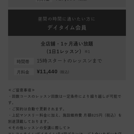
昼間の時間に通いたい方に
デイタイム会員
全店舗・1ヶ月通い放題
（1日1レッスン）
※1
15時スタートのレッスンまで
時間帯
¥11,440
月料金
（税込）
≪ご留意事項≫
・回数コースのレッスン回数は一定条件により繰り越しが可能で
す。
・ご契約は自動で更新されます。
・上記マンスリー料金に加え、施設維持費 月額825円（税込）を
別途頂戴しております。
≪その他レッスンの受講に際して≫