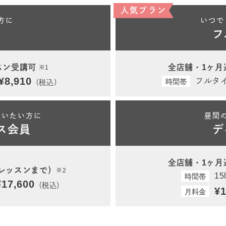
人気プラン
方に
いつで
フ
スン受講可
全店舗・1ヶ月
※1
¥8,910
フルタ
時間帯
（税込）
通いたい方に
昼間
ス会員
デ
全店舗・1ヶ月
2レッスンまで）
※2
1
時間帯
¥17,600
（税込）
¥1
月料金