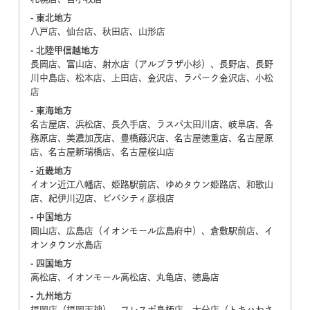
- 東北地方
八戸店、仙台店、秋田店、山形店
- 北陸甲信越地方
長岡店、富山店、射水店（アルプラザ小杉）、長野店、長野
川中島店、松本店、上田店、金沢店、ラパーク金沢店、小松
店
- 東海地方
名古屋店、浜松店、長久手店、ラスパ太田川店、岐阜店、各
務原店、美濃加茂店、豊橋藤沢店、名古屋徳重店、名古屋原
店、名古屋新瑞橋店、名古屋桜山店
- 近畿地方
イオン近江八幡店、姫路駅前店、ゆめタウン姫路店、和歌山
店、紀伊川辺店、ビバシティ彦根店
- 中国地方
岡山店、広島店（イオンモール広島府中）、倉敷駅前店、イ
オンタウン水島店
- 四国地方
高松店、イオンモール高松店、丸亀店、徳島店
- 九州地方
福岡店（福岡天神）、フレスポ鳥栖店、大分店（トキハわさ