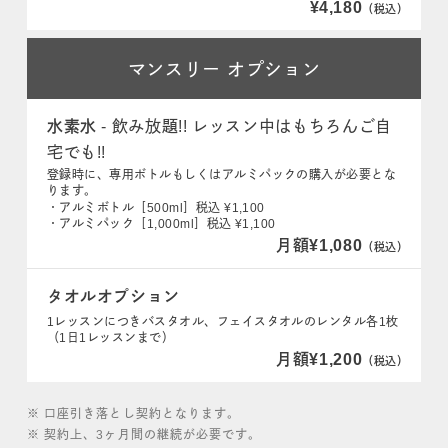
¥4,180
（税込）
マンスリー
オプション
水素水
- 飲み放題!! レッスン中はもちろんご自
宅でも!!
登録時に、専用ボトルもしくはアルミパックの購入が必要とな
ります。
・アルミボトル［500ml］税込 ¥1,100
・アルミパック［1,000ml］税込 ¥1,100
月額¥1,080
（税込）
タオルオプション
1レッスンにつきバスタオル、フェイスタオルのレンタル各1枚
（1日1レッスンまで）
月額¥1,200
（税込）
※ 口座引き落とし契約となります。
※ 契約上、3ヶ月間の継続が必要です。