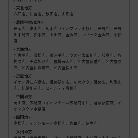
- 東北地方
八戸店、仙台店、秋田店、山形店
- 北陸甲信越地方
長岡店、富山店、射水店（アルプラザ小杉）、長野店、長野
川中島店、松本店、上田店、金沢店、ラパーク金沢店、小松
店
- 東海地方
名古屋店、浜松店、長久手店、ラスパ太田川店、岐阜店、各
務原店、美濃加茂店、豊橋藤沢店、名古屋徳重店、名古屋原
店、名古屋新瑞橋店、名古屋桜山店
- 近畿地方
イオン近江八幡店、姫路駅前店、ゆめタウン姫路店、和歌山
店、紀伊川辺店、ビバシティ彦根店
- 中国地方
岡山店、広島店（イオンモール広島府中）、倉敷駅前店、イ
オンタウン水島店
- 四国地方
高松店、イオンモール高松店、丸亀店、徳島店
- 九州地方
福岡店（福岡天神）、フレスポ鳥栖店、大分店（トキハわさ