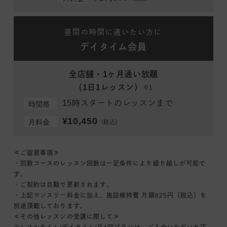
昼間の時間に通いたい方に
デイタイム会員
全店舗・1ヶ月通い放題
（1日1レッスン）
※1
15時スタートのレッスンまで
時間帯
¥10,450
月料金
（税込）
≪ご留意事項≫
・回数コースのレッスン回数は一定条件により繰り越しが可能で
す。
・ご契約は自動で更新されます。
・上記マンスリー料金に加え、施設維持費 月額825円（税込）を
別途頂戴しております。
≪その他レッスンの受講に際して≫