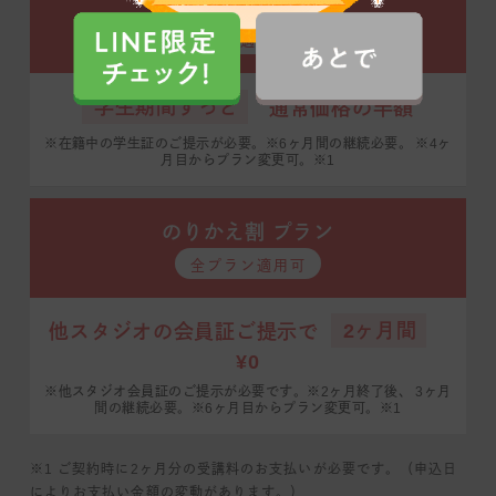
学割プラン
全プラン適用可 ※2
学生期間ずっと
通常価格の半額
※在籍中の学生証のご提示が必要。※6ヶ月間の継続必要。
※4ヶ
月目からプラン変更可。※1
のりかえ割 プラン
全プラン適用可
2ヶ月間
他スタジオの会員証ご提示で
¥0
※他スタジオ会員証のご提示が必要です。※2ヶ月終了後、
3ヶ月
間の継続必要。※6ヶ月目からプラン変更可。※1
※1 ご契約時に2ヶ月分の受講料のお支払いが必要です。（申込日
によりお支払い金額の変動があります。）