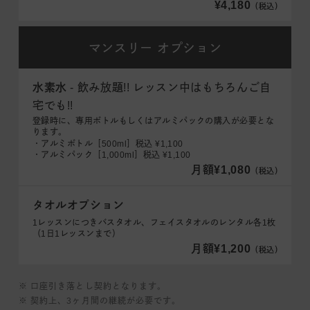
¥4,180
（税込）
マンスリー
オプション
水素水
- 飲み放題!! レッスン中はもちろんご自
宅でも!!
登録時に、専用ボトルもしくはアルミパックの購入が必要とな
ります。
・アルミボトル［500ml］税込 ¥1,100
・アルミパック［1,000ml］税込 ¥1,100
月額¥1,080
（税込）
タオルオプション
1レッスンにつきバスタオル、フェイスタオルのレンタル各1枚
（1日1レッスンまで）
月額¥1,200
（税込）
※ 口座引き落とし契約となります。
※ 契約上、3ヶ月間の継続が必要です。