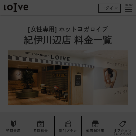
MENU
ログイン
[女性専用] ホットヨガロイブ
紀伊川辺店 料金一覧
オプション
初期費用
月額料金
割引プラン
他店舗利用
（レンタル）