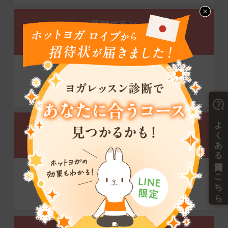
昼割プラン
デイタイム会員限定
3ヶ月間
通常価格の半額
※3ヶ月間の継続必要。
※4ヶ月目からプラン変更可。※1
初月半額プラン
全プラン適用可
初月
通常価格の半額
※初月終了後、2ヶ月間の継続必要。
※4ヶ月目からプラン変更可。※1