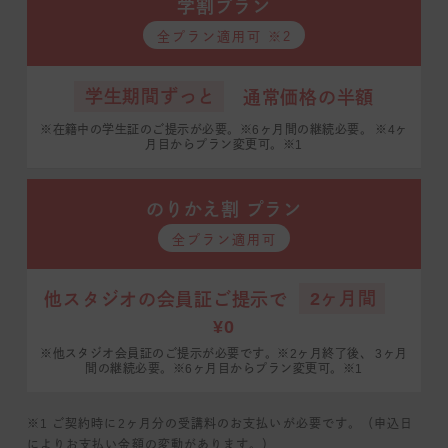
学割プラン
全プラン適用可 ※2
学生期間ずっと
通常価格の半額
※在籍中の学生証のご提示が必要。※6ヶ月間の継続必要。
※4ヶ
月目からプラン変更可。※1
のりかえ割 プラン
全プラン適用可
2ヶ月間
他スタジオの会員証ご提示で
¥0
※他スタジオ会員証のご提示が必要です。※2ヶ月終了後、
3ヶ月
間の継続必要。※6ヶ月目からプラン変更可。※1
※1 ご契約時に2ヶ月分の受講料のお支払いが必要です。（申込日
によりお支払い金額の変動があります。）