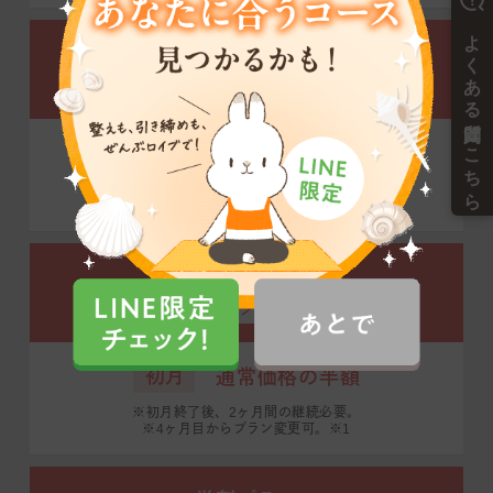
昼割プラン
デイタイム会員限定
3ヶ月間
通常価格の半額
※3ヶ月間の継続必要。
※4ヶ月目からプラン変更可。※1
初月半額プラン
全プラン適用可
初月
通常価格の半額
※初月終了後、2ヶ月間の継続必要。
※4ヶ月目からプラン変更可。※1