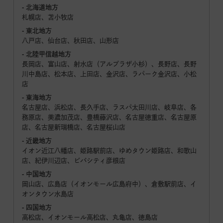
- 北海道地方
札幌店、苫小牧店
- 東北地方
八戸店、仙台店、秋田店、山形店
- 北陸甲信越地方
長岡店、富山店、射水店（アルプラザ小杉）、長野店、長野
川中島店、松本店、上田店、金沢店、ラパーク金沢店、小松
店
- 東海地方
名古屋店、浜松店、長久手店、ラスパ太田川店、岐阜店、各
務原店、美濃加茂店、豊橋藤沢店、名古屋徳重店、名古屋原
店、名古屋新瑞橋店、名古屋桜山店
- 近畿地方
イオン近江八幡店、姫路駅前店、ゆめタウン姫路店、和歌山
店、紀伊川辺店、ビバシティ彦根店
- 中国地方
岡山店、広島店（イオンモール広島府中）、倉敷駅前店、イ
オンタウン水島店
- 四国地方
高松店、イオンモール高松店、丸亀店、徳島店