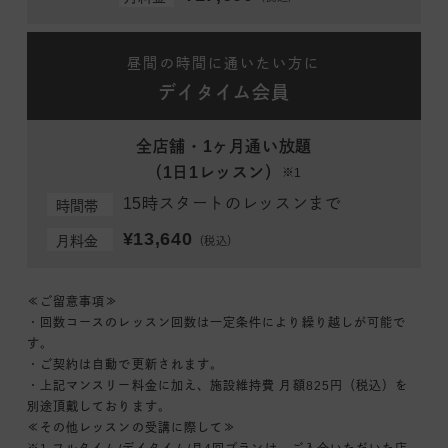
昼間の時間に通いたい方に
デイタイム会員
全店舗・1ヶ月通い放題
（1日1レッスン）
※1
15時スタートのレッスンまで
時間帯
¥13,640
月料金
（税込）
≪ご留意事項≫
・回数コースのレッスン回数は一定条件により繰り越しが可能で
す。
・ご契約は自動で更新されます。
・上記マンスリー料金に加え、施設維持費 月額825円（税込）を
別途頂戴しております。
≪その他レッスンの受講に際して≫