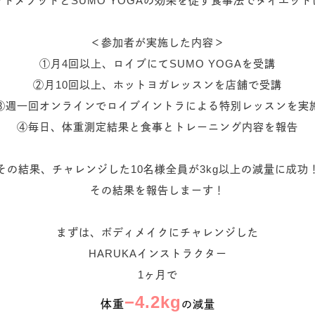
エットメソッドとSUMO YOGAの効果を促す食事法でダイエ
＜参加者が実施した内容＞
①月4回以上、ロイブにてSUMO YOGAを受講
②月10回以上、ホットヨガレッスンを店舗で受講
③週一回オンラインでロイブイントラによる特別レッスンを実
④毎日、体重測定結果と食事とトレーニング内容を報告
その結果、チャレンジした10名様全員が3kg以上の減量に成功
その結果を報告しまーす！
まずは、ボディメイクにチャレンジした
HARUKAインストラクター
1ヶ月で
−4.2kg
体重
の減量