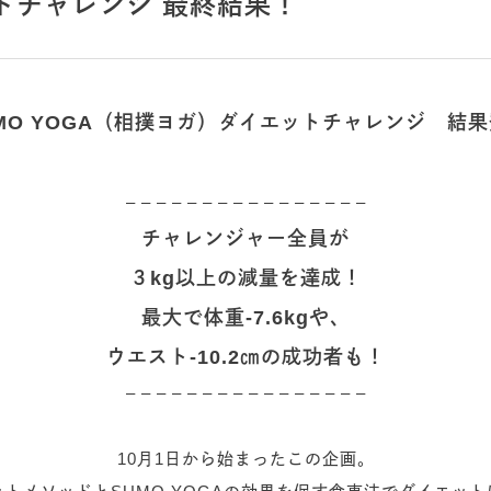
ットチャレンジ 最終結果！
MO YOGA（相撲ヨガ）ダイエットチャレンジ 結
– – – – – – – – – – – – – – – –
チャレンジャー全員が
３kg以上の減量を達成！
最大で体重
-7.6kg
や、
ウエスト
-10.2
㎝の成功者も！
– – – – – – – – – – – – – – – –
10月1日から始まったこの企画。