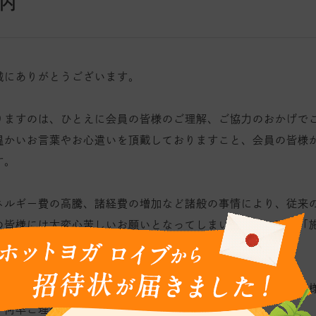
内
誠にありがとうございます。
りますのは、ひとえに
会員の皆様の
ご理解、ご協力
のおかげで
温かいお言葉やお心遣いを頂戴しておりますこと、
会員の皆様
す。
ネルギー費の高騰、諸経費の増加など諸般の事情により、従来
の皆様には大変心苦しいお願いとなってしまいますが、下記「
たなご負担をおかけすることになり誠に恐縮ですが、
今後も皆
、
何卒ご理解賜りたくお願い申し上げます。