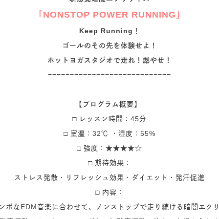
「NONSTOP POWER RUNNING」
Keep Running！
ゴールのその先を体験せよ！
ホットヨガスタジオで走れ！燃やせ！
============================
【プログラム概要】
□ レッスン時間：45分
□ 室温：32℃ ・湿度：55%
□ 強度：★★★★☆
□ 期待効果：
ストレス発散・リフレッシュ効果・ダイエット・発汗促進
□ 内容：
ンポなEDM音楽に合わせて、ノンストップで走り続ける暗闇エク