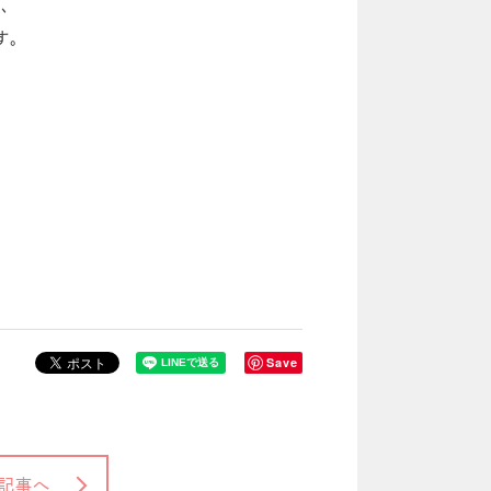
せ、
す。
Save
記事へ