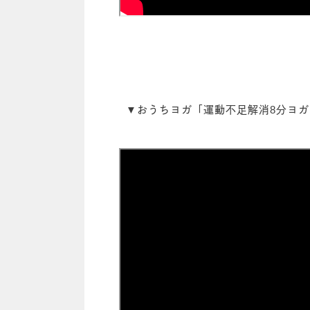
▼おうちヨガ「運動不足解消8分ヨ