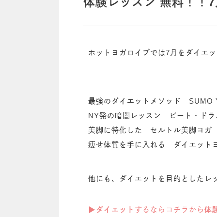
体験レッスン 無料！！
ホットヨガロイブでは7月をダイエ
最強のダイエットメソッド SUMO 
NY発の暗闇レッスン ビート・ドラ
美脚に特化した セルトル美脚ヨガ
痩せ体質を手に入れる ダイエット
他にも、ダイエットを目的としたレ
▶
ダイエット
するならコチラから
体