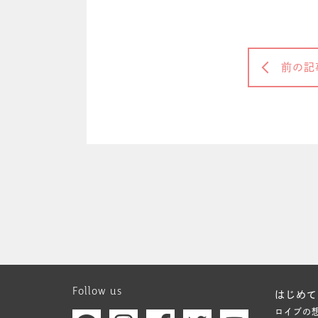
前の記
Follow us
はじめて
ロイブの