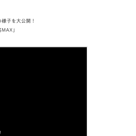
の様子を大公開！
MAX」