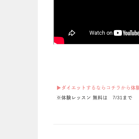
▶
ダイエット
するならコチラから
体
※体験レッスン 無料は 7/31まで