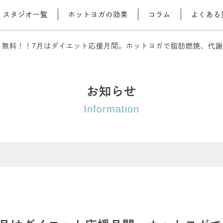
スタジオ一覧
ホットヨガの効果
コラム
よくある
 無料！！7月はダイエット応援月間。ホットヨガで脂肪燃焼、代
お知らせ
Information