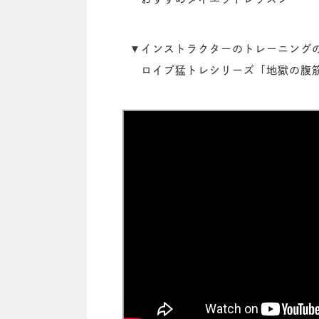
▼インストラクターのトレーニング
ロイブ猛トレシリーズ「地獄の腹筋