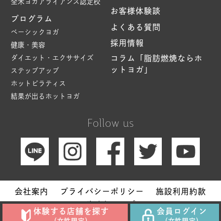
全米ヨガアライアンス認定校
お客様体験談
プログラム
よくある質問
ベーシックヨガ
採用情報
健康・美容
ダイエット・エクササイズ
コラム「脂肪燃焼ならホ
ットヨガ」
ステップアップ
ホットピラティス
結果が出るホットヨガ
Follow us
会社案内
プライバシーポリシー
施設利用約款
サイトマップ
体験する店舗を探す
会員ログイン
Copyright © Hot Yoga Studio loIve. All Rights Reserved.
（女性限定）
（女性限定）