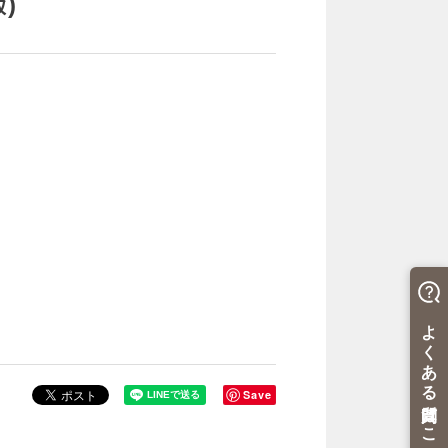
)
Save