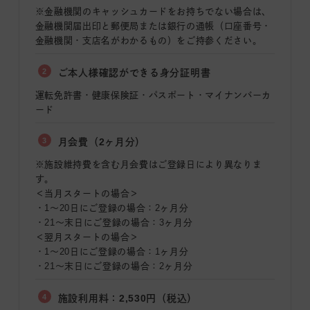
※金融機関のキャッシュカードをお持ちでない場合は、
金融機関届出印と郵便局または銀行の通帳（口座番号・
金融機関・支店名がわかるもの）をご持参ください。
2
ご本人様確認ができる身分証明書
運転免許書・健康保険証・パスポート・マイナンバーカ
ード
3
月会費（2ヶ月分）
※施設維持費を含む月会費はご登録日により異なりま
す。
＜当月スタートの場合＞
・1〜20日にご登録の場合：2ヶ月分
・21〜末日にご登録の場合：3ヶ月分
＜翌月スタートの場合＞
・1〜20日にご登録の場合：1ヶ月分
・21〜末日にご登録の場合：2ヶ月分
4
施設利用料：2,530円（税込）