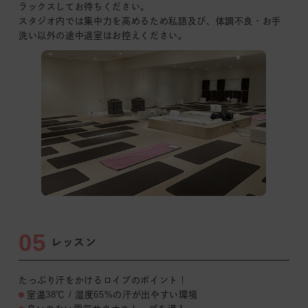
ラックスしてお待ちください。
スタジオ内では集中力を
高めるため私語及び、
体調不良・お手
洗い以外の途中退室はお控えください。
05
レッスン
たっぷり汗をかけるロイブのポイント！
室温38℃ / 湿度65%の汗が出やすい環境