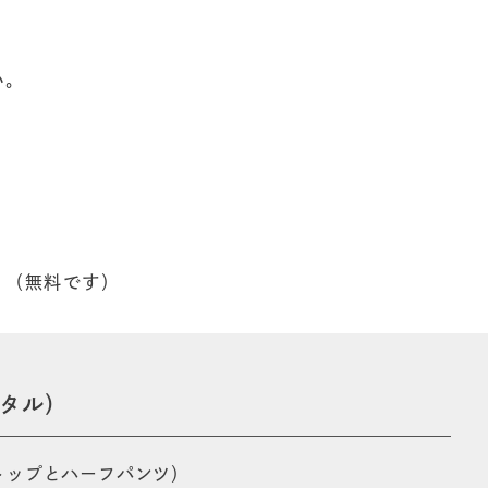
い。
。（無料です）
タル）
トップとハーフパンツ）