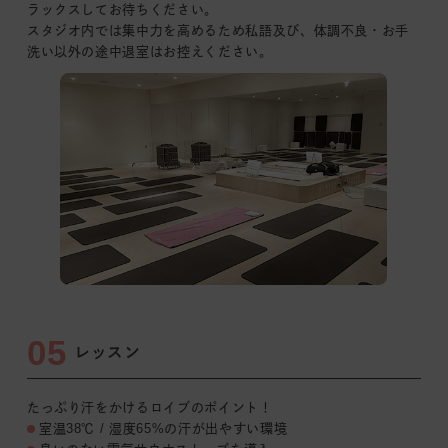
ラックスしてお待ちください。
スタジオ内では集中力を
高めるため私語及び、
体調不良・お手
洗い以外の途中退室はお控えください。
05
レッスン
たっぷり汗をかけるロイブのポイント！
室温38℃ / 湿度65%の汗が出やすい環境