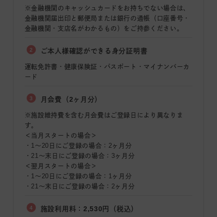
※金融機関のキャッシュカードをお持ちでない場合は、
金融機関届出印と郵便局または銀行の通帳（口座番号・
金融機関・支店名がわかるもの）をご持参ください。
2
ご本人様確認ができる身分証明書
運転免許書・健康保険証・パスポート・マイナンバーカ
ード
3
月会費（2ヶ月分）
※施設維持費を含む月会費はご登録日により異なりま
す。
＜当月スタートの場合＞
・1〜20日にご登録の場合：2ヶ月分
・21〜末日にご登録の場合：3ヶ月分
＜翌月スタートの場合＞
・1〜20日にご登録の場合：1ヶ月分
・21〜末日にご登録の場合：2ヶ月分
4
施設利用料：2,530円（税込）