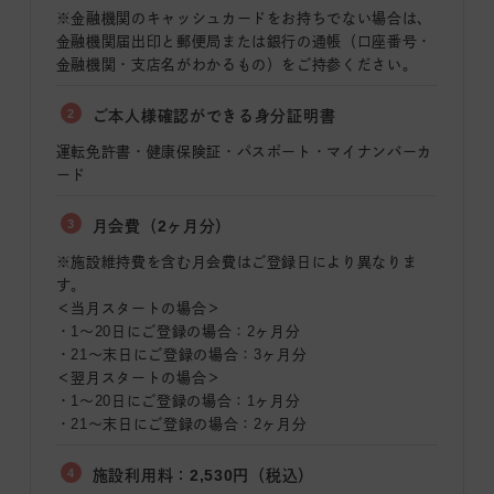
※金融機関のキャッシュカードをお持ちでない場合は、
金融機関届出印と郵便局または銀行の通帳（口座番号・
金融機関・支店名がわかるもの）をご持参ください。
2
ご本人様確認ができる身分証明書
運転免許書・健康保険証・パスポート・マイナンバーカ
ード
3
月会費（2ヶ月分）
※施設維持費を含む月会費はご登録日により異なりま
す。
＜当月スタートの場合＞
・1〜20日にご登録の場合：2ヶ月分
・21〜末日にご登録の場合：3ヶ月分
＜翌月スタートの場合＞
・1〜20日にご登録の場合：1ヶ月分
・21〜末日にご登録の場合：2ヶ月分
4
施設利用料：2,530円（税込）