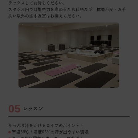
ラックスしてお待ちください。
スタジオ内では集中力を
高めるため私語及び、
体調不良・お手
洗い以外の途中退室はお控えください。
05
レッスン
たっぷり汗をかけるロイブのポイント！
室温38℃ / 湿度65%の汗が出やすい環境