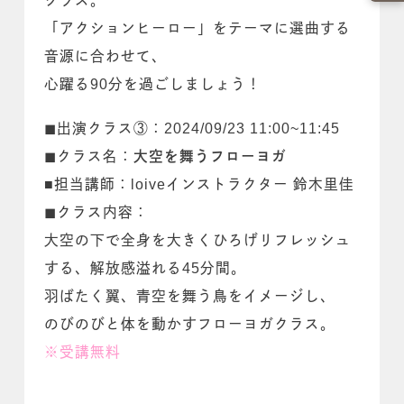
クラス。
「アクションヒーロー」をテーマに選曲する
音源に合わせて、
心躍る90分を過ごしましょう！
◼出演クラス③：2024/09/23 11:00~11:45
◼クラス名：
大空を舞うフローヨガ
■担当講師：loiveインストラクター 鈴木里佳
◼クラス内容：
大空の下で全身を大きくひろげリフレッシュ
する、解放感溢れる45分間。
羽ばたく翼、青空を舞う鳥をイメージし、
のびのびと体を動かすフローヨガクラス。
※受講無料