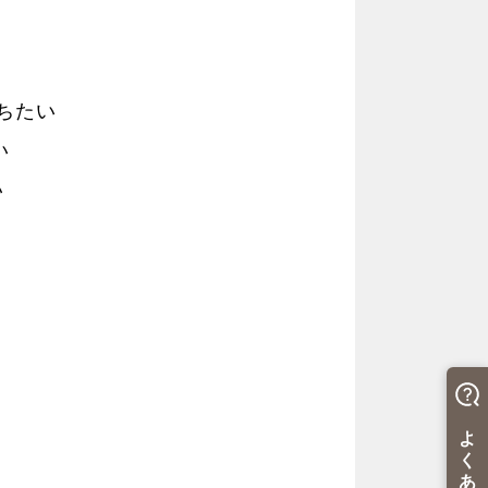
ちたい
い
い