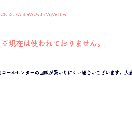
l/UCKh2z2AnLeWUvJRVqVe1ttw
】
※現在は使われておりません。
応コールセンターの回線が繋がりにくい場合がございます。大