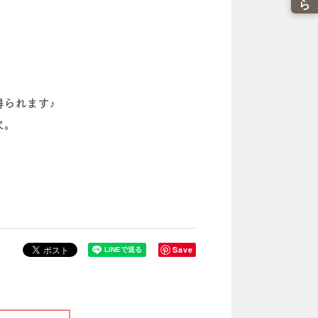
られます♪
欠。
Save