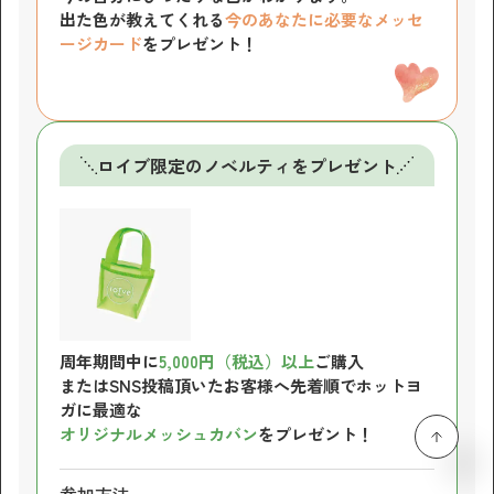
出た色が教えてくれる
今のあなたに必要な
メッセ
ージカード
をプレゼント！
ロイブ限定のノベルティを
プレゼント
周年期間中に
5,000円（税込）以上
ご購入
またはSNS投稿頂いたお客様へ先着順でホットヨ
ガに最適な
オリジナルメッシュカバン
をプレゼント！
TOPへ
参加方法