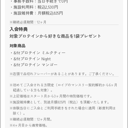
事務手数料：当日手続きで0円
施設利用料：税込2,530円
施設維持費：月額税込825円
継続必須期間：12ヶ月
入会特典
対象プロテインから好きな商品を1袋プレゼント
対象商品
&fitプロテイン ミルクティー
&fitプロテイン Night
&fitプロテイン マンゴー
店頭で品切れフレーバーがあることがあります。ご了承ください。
初めてご入会される方限定（ロイブのマンスリー契約解約から6ヶ月
経過している方も対象）。
上記価格はスタート月から3ヶ月間の特別価格です。
施設維持費として、別途月額825円（税込）を頂戴いたします。
体験当日にご入会とご利用手続きをされた場合に適用（都度利用は
除く）。
継続必須期間：12ヶ月間。
4ヶ月目から通常価格。