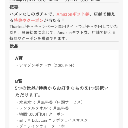
概要
ハズレなしのガチャで、
Amazonギフト券
、
店舗で使え
る
特典やクーポン
が当たる！
Thanksガチャキャンペーン専用サイトでガチャを回していた
だき、当選結果に応じて、Amazonギフト券、店舗で使える
特典やクーポンを獲得できます。
景品
A賞
アマゾンギフト券（2,000円分）
B賞
5つの景品/特典からお好きなものを1つ選択い
ただけます。
水素水1ヶ月無料券（店頭サービス）
レンタルタオル1ヶ月無料券
物販1,000円OFFクーポン
&fit × LuLuLun コラボフェイスマスク
プロテインウォーター1本