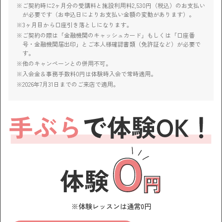
ご契約時に2ヶ月分の受講料と施設利用料2,530円（税込）のお支払い
が必要です（お申込日によりお支払い金額の変動があります）。
3ヶ月目から口座引き落としになります。
ご契約の際は「金融機関のキャッシュカード」もしくは「口座番
号・金融機関届出印」とご本人様確認書類（免許証など）が必要で
す。
他のキャンペーンとの併用不可。
入会金＆事務手数料0円は体験時入会で常時適用。
2026年7月31日までのご来店で適用。
体験レッスンは通常0円