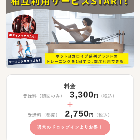
料金
3,300
登録料（初回のみ）
円
（税込）
＋
2,750
受講料（都度）
円
（税込）
通常のドロップインよりお得！