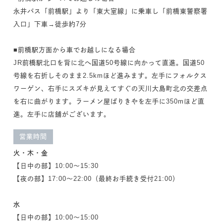
永井バス「前橋駅」より「東大室線」に乗車し「前橋東警察署
入口」下車→徒歩約7分
■前橋駅方面から車でお越しになる場合
JR前橋駅北口を背に北へ国道50号線に向かって直進。国道50
号線を右折しそのまま2.5kmほど進みます。左手にフォルクス
ワーゲン、右手にスズキが見えてすぐの天川大島町北の交差点
を右に曲がります。ラーメン屋ばりきやを左手に350mほど直
進。左手に店舗がございます。
営業時間
火・木・金
【日中の部】10:00～15:30
【夜の部】17:00～22:00（最終お手続き受付21:00）
水
【日中の部】10:00～15:00