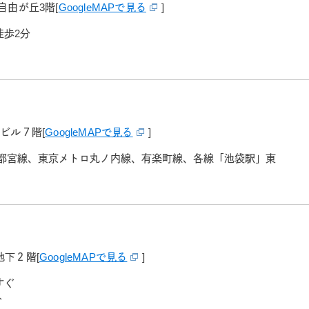
自由が丘3階
[
GoogleMAPで見る
]
徒歩2分
Tビル７階
[
GoogleMAPで見る
]
宇都宮線、東京メトロ丸ノ内線、有楽町線、各線「池袋駅」東
地下２階
[
GoogleMAPで見る
]
すぐ
分