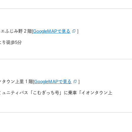
リエふじみ野２階
[
GoogleMAPで見る
]
より徒歩5分
オンタウン上里１階
[
GoogleMAPで見る
]
ミュニティバス「こむぎっち号」に乗車「イオンタウン上