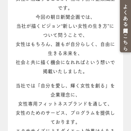
です。
今回の朝日新聞企画では、
当社が描くビジョン“新しい女性の生き方”に
ついて問うことで、
女性はもちろん、誰もが自分らしく、自由に
生きる未来を、
社会と共に描く機会になれればという想いで
掲載いたしました。
当社では「自分を愛し、輝く女性を創る」を
企業理念に、
女性専用フィットネスブランドを通して、
女性のためのサービス、プログラムを提供し
ております。