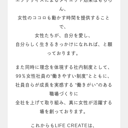
エクササイズによるダイエット効果はもちろ
ん、
女性のココロも動かす時間を提供すること
で、
女性たちが、自分を愛し、
自分らしく生きるきっかけになれれば、と願
っております。
また同時に理念を体現する社内制度として、
99％女性社員の“働きやすい制度”とともに、
社員自らが成長を実感する “働きがい”のある
職場づくりに
全社を上げて取り組み、真に女性が活躍する
場を創っております。
これからもLIFE CREATEは、