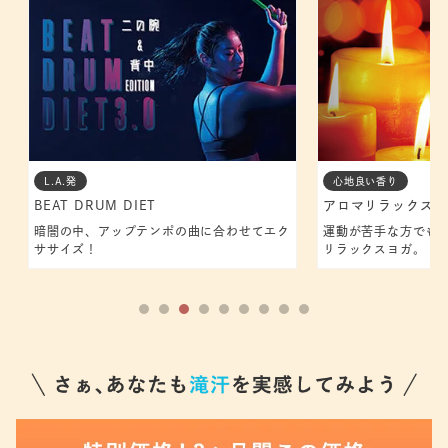
L.A.発
心地良い香り
BEAT DRUM DIET
アロマリラックスヨ
感
暗闇の中、アップテンポの曲に合わせてエク
運動が苦手な方でも
ササイズ！
リラックスヨガ。